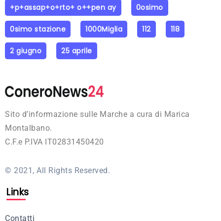
+p+assap+o+rto+ o++pen ay
0osimo
0simo stazione
1000Miglia
112
118
2 giugno
25 aprile
Sito d’informazione sulle Marche a cura di Marica
Montalbano.
C.F.e P.IVA IT02831450420
© 2021, All Rights Reserved.
Links
Contatti