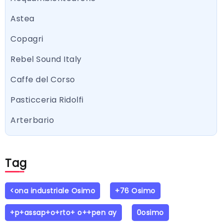
Astea
Copagri
Rebel Sound Italy
Caffe del Corso
Pasticceria Ridolfi
Arterbario
Tag
<ona industriale Osimo
+76 Osimo
+p+assap+o+rto+ o++pen ay
0osimo