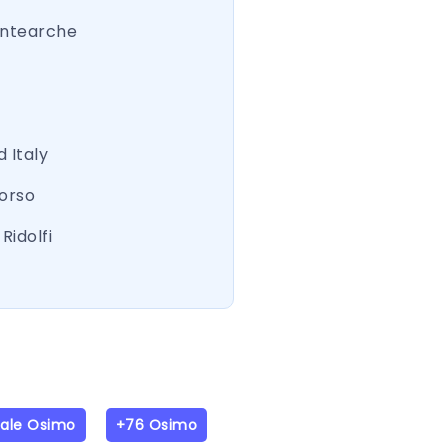
ntearche
 Italy
Corso
Ridolfi
iale Osimo
+76 Osimo