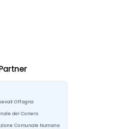
 Partner
oevali Offagna
onale del Conero
azione Comunale Numana