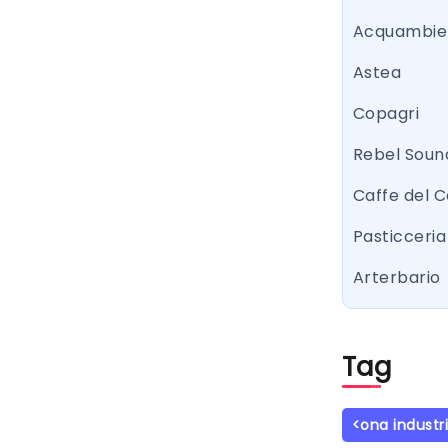
Acquambie
Astea
Copagri
Rebel Sound
Caffe del 
Pasticceria 
Arterbario
Tag
<ona industr