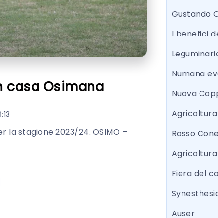
Gustando 
I benefici d
Leguminari
Numana eve
in casa Osimana
Nuova Copp
Agricoltur
:13
er la stagione 2023/24. OSIMO –
Rosso Con
Agricoltura
Fiera del 
Synesthesi
Auser