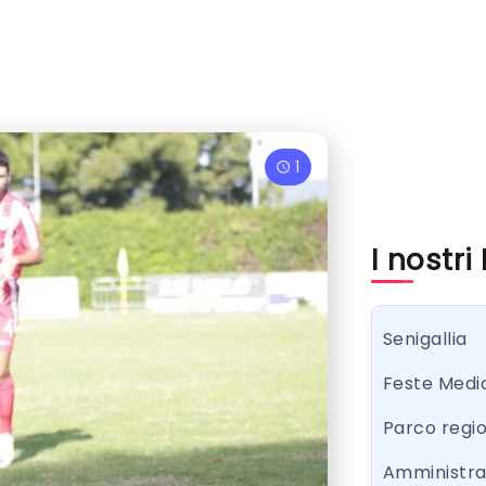
1
I nostri
Senigallia
Feste Medi
Parco regi
Amministr