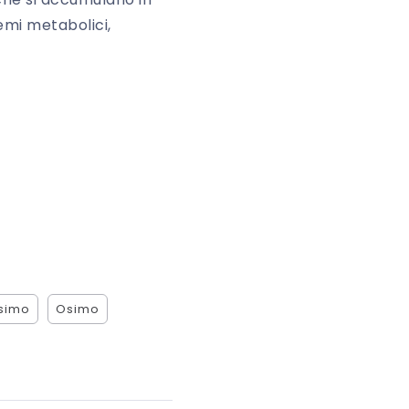
emi metabolici,
osimo
Osimo