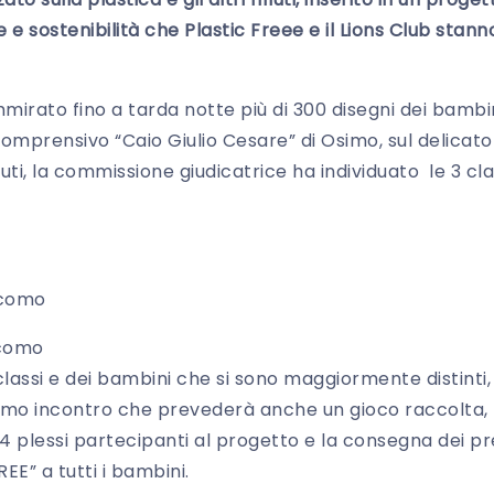
e sostenibilità che Plastic Freee e il Lions Club stan
rato fino a tarda notte più di 300 disegni dei bambin
 Comprensivo “Caio Giulio Cesare” di Osimo, sul delica
fiuti, la commissione giudicatrice ha individuato le 3 clas
acomo
acomo
 classi e dei bambini che si sono maggiormente distint
imo incontro che prevederà anche un gioco raccolta, 
 plessi partecipanti al progetto e la consegna dei pres
E” a tutti i bambini.