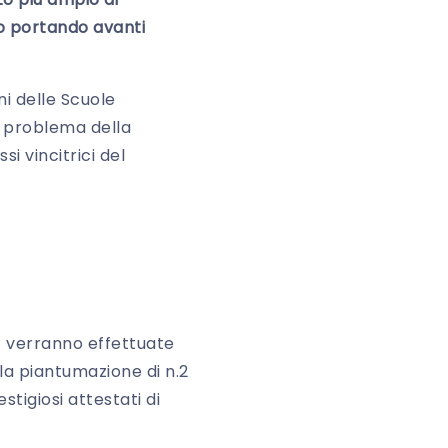
no portando avanti
i delle Scuole
to problema della
si vincitrici del
i, verranno effettuate
la piantumazione di n.2
tigiosi attestati di