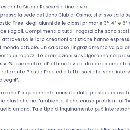
esidente Sirena Rosciani a fine lavori :
presso la sede del Lions Club di Osimo, si e’ svolta la s
astic Free degli alunni delle classi primarie 3°, 4° e 5°
 Fagioli. Complimenti a tutti i ragazzi che sono stati
attraverso le loro creazioni artistiche hanno espresso
l mondo attuale. Un caloroso ringraziamento va poi alle
orto ai ragazzi. Le premiazioni si svolgeranno nei pross
si. Grazie inoltre all’ ottimo lavoro di coordinamento 
referente Plastic Free ed a tutti i soci che sono interve
disegni”.
e che l’ inquinamento causato dalla plastica consiste
e plastiche nell’ambiente, il che causa problemi all’ha
uello umano. Tale tipo di inquinamento può interessare l’a
no dimostrato che, una volta assorbite, le Microplasti