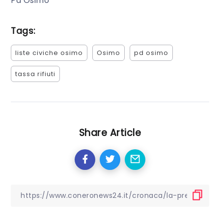
Pd Osimo
Tags:
liste civiche osimo
Osimo
pd osimo
tassa rifiuti
Share Article