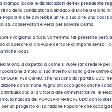
 stampa locale le dichiarazioni dell’ex presidente re
itiro della candidatura a Sindaco di Michela Glorio in 
 Popolare che dovrebbe unire, a suo dire, una coaliz
alisti, conservatori e verdi per salvare Osimo.
mpre rivolgiamo a tutti, vorremmo far presente però a
do di operare di chi vuole cercare di imporsi senza il co
amiche locali.
la Glorio, a dispetto di come si vuole far credere per 
a coalizione ampia, al suo interno ci sono già le anime
i POPOLARI PER OSIMO, che nascono dal partito UDC, 
alizione con Simone Pugnaloni accolgono anche candi
ontribuiscono alla vittoria alle amministrative; le elezi
Osimo, la nascita dei POPOLARI MARCHE UDC con lo stes
er un progetto di ispirazione Popolare che accolga i