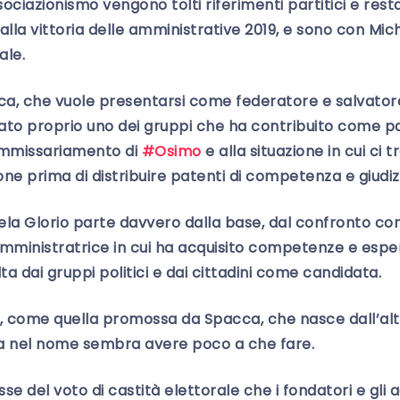
sociazionismo vengono tolti riferimenti partitici e re
lla vittoria delle amministrative 2019, e sono con Mich
ale.
a, che vuole presentarsi come federatore e salvatore d
tato proprio uno dei gruppi che ha contribuito come p
ommissariamento di
#Osimo
e alla situazione in cui ci 
one prima di distribuire patenti di competenza e giudizi 
ela Glorio parte davvero dalla base, dal confronto con
mministratrice in cui ha acquisito competenze e espe
a dai gruppi politici e dai cittadini come candidata.
, come quella promossa da Spacca, che nasce dall’alt
ta nel nome sembra avere poco a che fare.
 del voto di castità elettorale che i fondatori e gli a