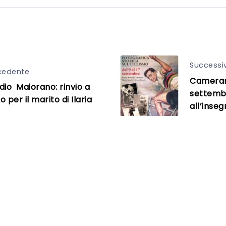
Successi
cedente
Camerano
dio Maiorano: rinvio a
settembr
io per il marito di Ilaria
all’inseg