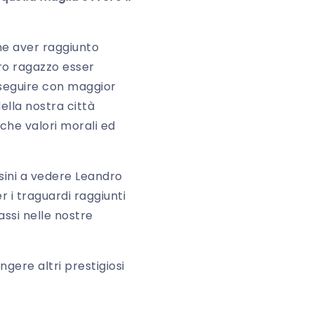
one aver raggiunto
ro ragazzo esser
roseguire con maggior
ella nostra città
nche valori morali ed
ssini a vedere Leandro
r i traguardi raggiunti
assi nelle nostre
gere altri prestigiosi