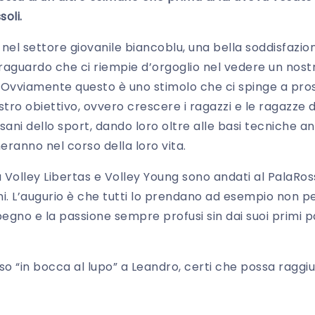
oli.
 nel settore giovanile biancoblu, una bella soddisfazi
raguardo che ci riempie d’orgoglio nel vedere un nost
lli. Ovviamente questo è uno stimolo che ci spinge a p
ro obiettivo, ovvero crescere i ragazzi e le ragazze d
i sani dello sport, dando loro oltre alle basi tecniche a
eranno nel corso della loro vita.
a Volley Libertas e Volley Young sono andati al PalaRo
rni. L’augurio è che tutti lo prendano ad esempio non pe
pegno e la passione sempre profusi sin dai suoi primi p
o “in bocca al lupo” a Leandro, certi che possa raggiun