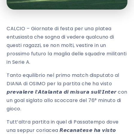
CALCIO – Giornate di festa per una platea
entusiasta che sogna di vedere qualcuno di
questi ragazzi, se non molti, vestire in un
prossimo futuro la maglia delle squadre militanti
in Serie A.
Tanto equilibrio nel primo match disputato al
DIANA di OSIMO per la partita che ha visto
𝙥𝙧𝙚𝙫𝙖𝙡𝙚𝙧𝙚 𝙡’𝘼𝙩𝙖𝙡𝙖𝙣𝙩𝙖 𝙙𝙞 𝙢𝙞𝙨𝙪𝙧𝙖 𝙨𝙪𝙡𝙡’𝙄𝙣𝙩𝙚𝙧 con
un goal siglato allo scoccare del 76° minuto di
gioco.
Tutt’altra partita in quel di Passatempo dove
una seppur coriacea 𝙍𝙚𝙘𝙖𝙣𝙖𝙩𝙚𝙨𝙚 𝙝𝙖 𝙫𝙞𝙨𝙩𝙤