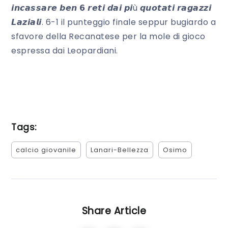
𝙞𝙣𝙘𝙖𝙨𝙨𝙖𝙧𝙚 𝙗𝙚𝙣 𝟲 𝙧𝙚𝙩𝙞 𝙙𝙖𝙞 𝙥𝙞ù 𝙦𝙪𝙤𝙩𝙖𝙩𝙞 𝙧𝙖𝙜𝙖𝙯𝙯𝙞
𝙇𝙖𝙯𝙞𝙖𝙡𝙞. 6-1 il punteggio finale seppur bugiardo a
sfavore della Recanatese per la mole di gioco
espressa dai Leopardiani.
Tags:
calcio giovanile
Lanari-Bellezza
Osimo
Share Article