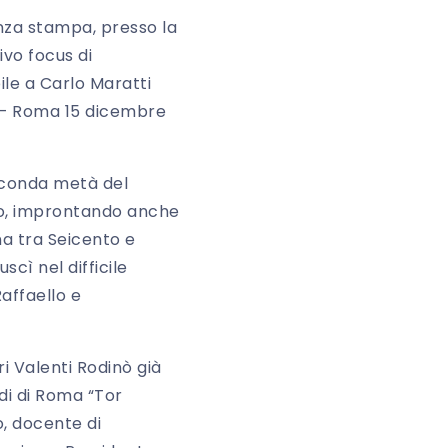
enza stampa, presso la
vo focus di
ile a Carlo Maratti
 – Roma 15 dicembre
seconda metà del
po, improntando anche
na tra Seicento e
cì nel difficile
affaello e
i Valenti Rodinò già
udi di Roma “Tor
o, docente di