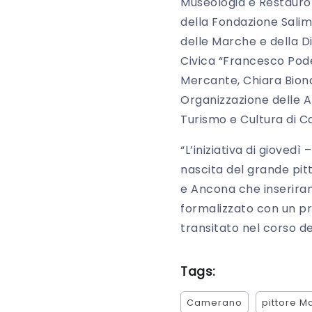
Museologia e Restauro d
della Fondazione Salim
delle Marche e della D
Civica “Francesco Pode
Mercante, Chiara Biond
Organizzazione delle At
Turismo e Cultura di 
“L’iniziativa di gioved
nascita del grande pit
e Ancona che inserirann
formalizzato con un pro
transitato nel corso del
Tags:
Camerano
pittore Ma