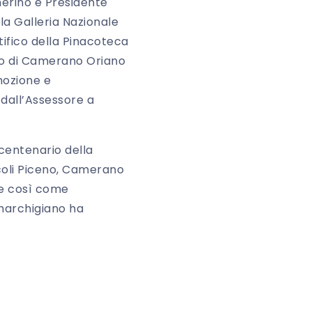
merino e Presidente
la Galleria Nazionale
tifico della Pinacoteca
aco di Camerano Oriano
mozione e
 dall’Assessore a
 centenario della
coli Piceno, Camerano
ive così come
 marchigiano ha