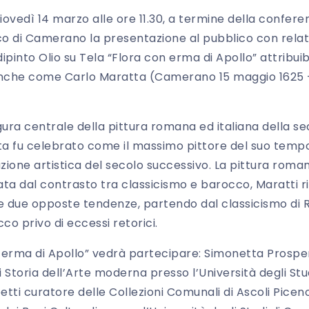
ovedì 14 marzo alle ore 11.30, a termine della confer
o di Camerano la presentazione al pubblico con relati
into Olio su Tela “Flora con erma di Apollo” attribuib
anche come Carlo Maratta (Camerano 15 maggio 1625
igura centrale della pittura romana ed italiana della 
vita fu celebrato come il massimo pittore del suo tem
zione artistica del secolo successivo. La pittura roma
a dal contrasto tra classicismo e barocco, Maratti rius
le due opposte tendenze, partendo dal classicismo di R
o privo di eccessi retorici.
on erma di Apollo” vedrà partecipare: Simonetta Prosper
 Storia dell’Arte moderna presso l’Università degli St
tti curatore delle Collezioni Comunali di Ascoli Picen