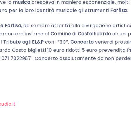
ove la
musica
cresceva in maniera esponenziale, molti a
ano per la loro identità musicale gli strumenti
Farfisa
.
e Farfisa
, da sempre attenta alla divulgazione artistic
ipercorrere insieme al
Comune di Castelfidardo
alcuni p
il
Tribute agli EL&P
con i “3C”.
Concerto
venerdi prossi
rdo Costo biglietti 10 euro ridotti 5 euro prevendita P
o 071 7822987 . Concerto assolutamente da non perde
udio.it