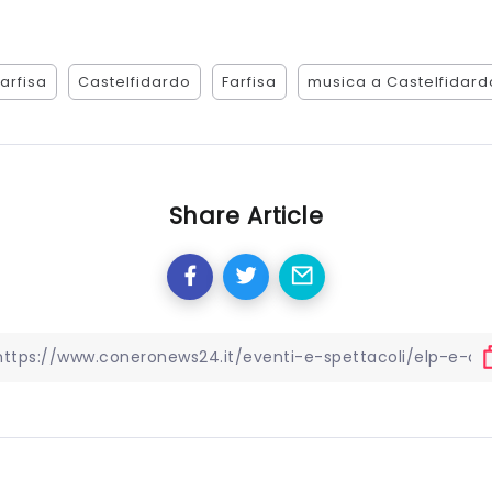
arfisa
Castelfidardo
Farfisa
musica a Castelfidard
Share Article