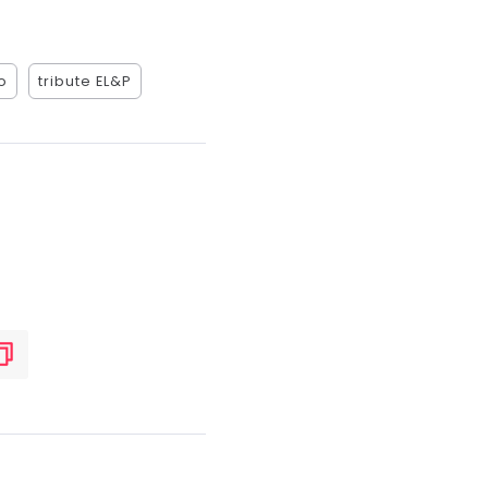
o
tribute EL&P