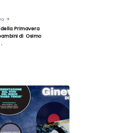
vo
 della Primavera
bambini di Osimo
.