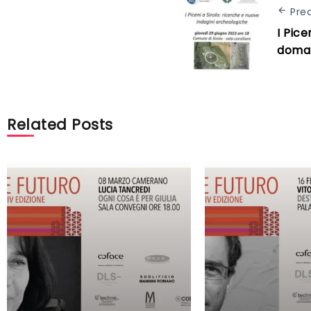
Pre
I Pice
doman
Related Posts