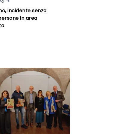
vo
o, incidente senza
persone in area
ta