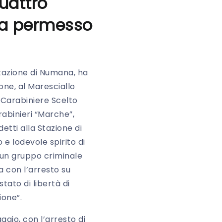
quattro
 ha permesso
Stazione di Numana, ha
ne, al Maresciallo
 Carabiniere Scelto
binieri “Marche”,
tti alla Stazione di
e lodevole spirito di
 un gruppo criminale
a con l’arresto su
tato di libertà di
ione”.
gio, con l’arresto di