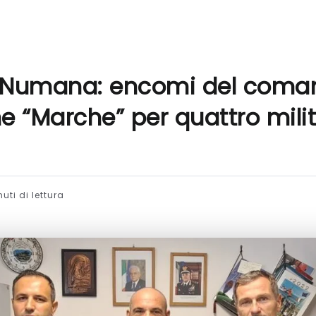
i Numana: encomi del coma
e “Marche” per quattro milit
uti di lettura