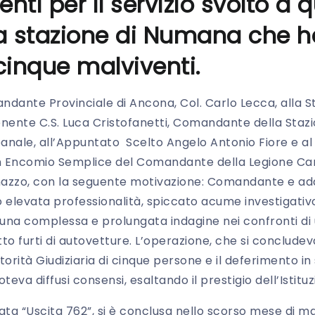
ti per il servizio svolto a 
lla stazione di Numana che
 cinque malviventi.
ndante Provinciale di Ancona, Col. Carlo Lecca, alla 
ente C.S. Luca Cristofanetti, Comandante della Stazio
nale, all’Appuntato Scelto Angelo Antonio Fiore e al
Encomio Semplice del Comandante della Legione Cara
azzo, con la seguente motivazione: Comandante e adde
elevata professionalità, spiccato acume investigativo 
una complessa e prolungata indagine nei confronti di
to furti di autovetture. L’operazione, che si concludev
rità Giudiziaria di cinque persone e il deferimento in s
teva diffusi consensi, esaltando il prestigio dell’Istituz
ta “Uscita 762”, si è conclusa nello scorso mese di mag