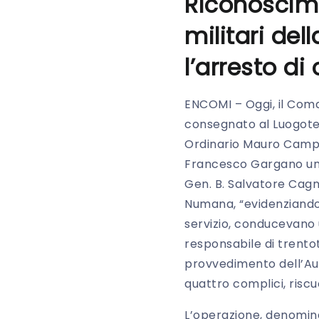
Riconoscimen
militari de
l’arresto di
ENCOMI – Oggi, il Coma
consegnato al Luogoten
Ordinario Mauro Campa
Francesco Gargano un 
Gen. B. Salvatore Cagn
Numana, “evidenziando 
servizio, conducevano 
responsabile di trentot
provvedimento dell’Auto
quattro complici, riscuo
L’operazione, denomina