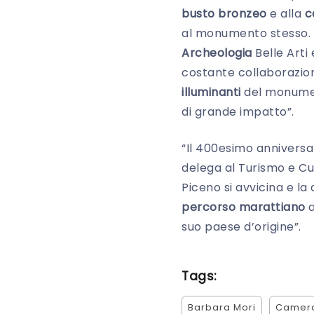
busto bronzeo
e alla
c
al monumento stesso. I
Archeologia
Belle Arti
costante collaborazion
illuminanti
del monument
di grande impatto”.
“Il 400esimo anniversa
delega al Turismo e Cu
Piceno si avvicina e la
percorso marattiano
a
suo paese d’origine”.
Tags:
Barbara Mori
Camer