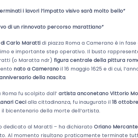
rminati i lavori l’impatto visivo sarà molto bello”
ivo di un rinnovato percorso marattiano”
di Carlo Maratti
di piazza Roma a Camerano è in fase 
mo e importante step operativo. Il busto rappresenta
atti (o Maratta ndr)
figura centrale della pittura ro
cento
nato a Camerano
il 16 maggio 1625 e di cui, l’an
nniversario della nascita
.
 Roma fu scolpito dall’
artista anconetano Vittorio Mor
anari Ceci
alla cittadinanza, fu inaugurato il
18 ottobre
il bicentenario della morte dell’artista.
o dedicato al Maratti – ha dichiarato
Oriano Mercante
o. Al momento risultano praticamente terminate tutte