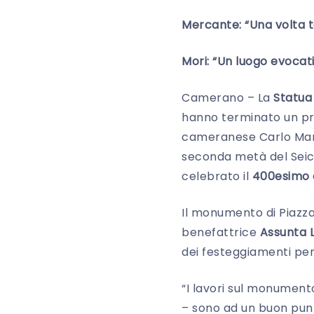
Mercante: “Una volta te
Mori: “Un luogo evocat
Camerano – La
Statua 
hanno terminato un pri
cameranese Carlo Mar
seconda metà del Sei
celebrato il
400esimo a
Il monumento di Piazza
benefattrice
Assunta L
dei festeggiamenti per 
“I lavori sul monument
– sono ad un buon punt