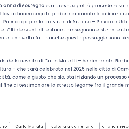
olonna di sostegno
e, a breve, si potrà procedere su t
 lavori hanno seguito pedissequamente le indicazioni 
 e Paesaggio per le province di Ancona – Pesaro e Urbi
e. Gli interventi di restauro proseguono e si concent
o: una volta fatto anche questo passaggio sono sicur
rio della nascita di Carlo Maratti – ha rimarcato
Barba
ltura – che sarà celebrato nel 2025 nelle città di Ca
 città, come è giusto che sia, sta iniziando un
processo d
l fine di testimoniare lo stretto legame fra il grande m
ano
Carlo Maratti
cultura a camerano
oriano merc