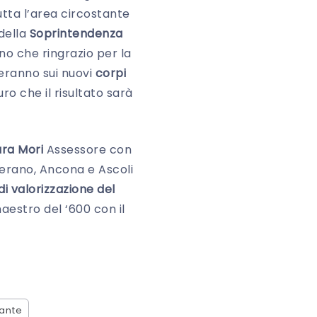
utta l’area circostante
della
Soprintendenza
no che ringrazio per la
reranno sui nuovi
corpi
o che il risultato sarà
ra Mori
Assessore con
merano, Ancona e Ascoli
i valorizzazione del
aestro del ‘600 con il
ante