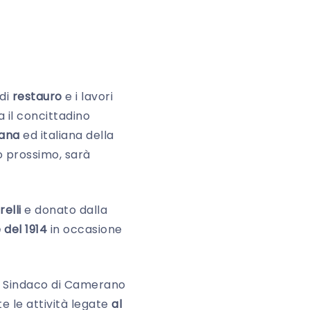
di
restauro
e i lavori
 il concittadino
mana
ed italiana della
no prossimo, sarà
elli
e donato dalla
 del 1914
in occasione
Sindaco di Camerano
 le attività legate
al