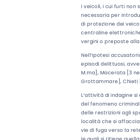
I veicoli, i cui furti 
necessaria per introdu
di protezione dei veico
centraline elettronich
vergini o preposte alla
Nell’ipotesi accusatoria
episodi delittuosi, av
M.ma], Macerata [3 nel
Grottammare], Chieti [
L’attività di indagine
del fenomeno criminale 
delle restrizioni agli 
località che si affacc
vie di fuga verso la re
le quali si ritiene quel