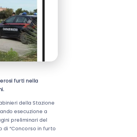
rosi furti nella
i.
abinieri della Stazione
dando esecuzione a
ini preliminari del
to di “Concorso in furto