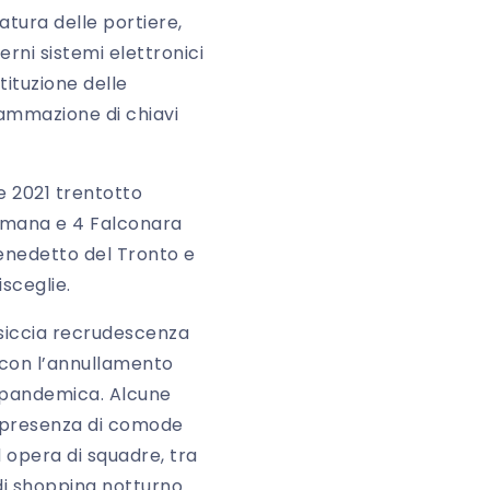
atura delle portiere,
rni sistemi elettronici
tituzione delle
rammazione di chiavi
re 2021 trentotto
 Numana e 4 Falconara
Benedetto del Tronto e
sceglie.
ssiccia recrudescenza
a con l’annullamento
ne pandemica. Alcune
la presenza di comode
d opera di squadre, tra
 di shopping notturno.