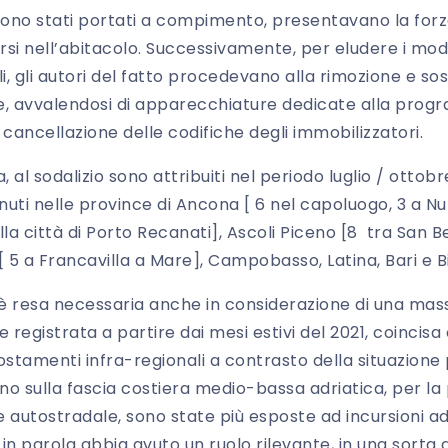
non sono stati portati a compimento, presentavano la forz
rsi nell’abitacolo. Successivamente, per eludere i mode
li, gli autori del fatto procedevano alla rimozione e sos
e, avvalendosi di apparecchiature dedicate alla prog
 cancellazione delle codifiche degli immobilizzatori.
, al sodalizio sono attribuiti nel periodo luglio / ottob
venuti nelle province di Ancona [ 6 nel capoluogo, 3 a
la città di Porto Recanati], Ascoli Piceno [8 tra San 
 5 a Francavilla a Mare], Campobasso, Latina, Bari e Bi
 si è resa necessaria anche in considerazione di una ma
registrata a partire dai mesi estivi del 2021, coincis
spostamenti infra-regionali a contrasto della situazio
iano sulla fascia costiera medio-bassa adriatica, per 
te autostradale, sono state più esposte ad incursioni a
la in parola abbia avuto un ruolo rilevante, in una sorta