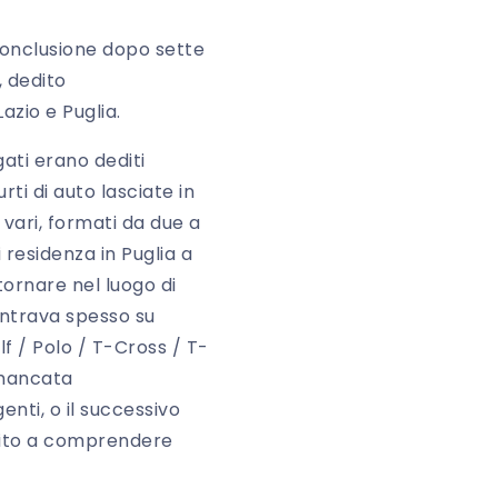
conclusione dopo sette
, dedito
azio e Puglia.
gati erano dediti
ti di auto lasciate in
 vari, formati da due a
 residenza in Puglia a
 tornare nel luogo di
entrava spesso su
f / Polo / T-Cross / T-
a mancata
enti, o il successivo
buito a comprendere