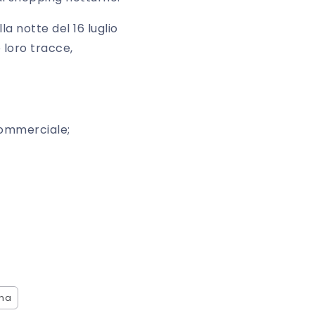
la notte del 16 luglio
e loro tracce,
 commerciale;
na