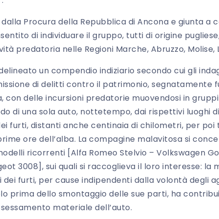
.
a dalla Procura della Repubblica di Ancona e giunta a 
sentito di individuare il gruppo, tutti di origine pugliese
vità predatoria nelle Regioni Marche, Abruzzo, Molise, L
 delineato un compendio indiziario secondo cui gli inda
sione di delitti contro il patrimonio, segnatamente fur
a, con delle incursioni predatorie muovendosi in gruppi
do di una sola auto, nottetempo, dai rispettivi luoghi di
ei furti, distanti anche centinaia di chilometri, per poi
prime ore dell’alba. La compagine malavitosa si conc
odelli ricorrenti [Alfa Romeo Stelvio – Volkswagen Gol
ot 3008], sui quali si raccoglieva il loro interesse: l
dei furti, per cause indipendenti dalla volontà degli ag
lo prima dello smontaggio delle sue parti, ha contri
sessamento materiale dell’auto.