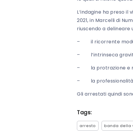
L’indagine ha preso il v
2021, in Marcelli di Num
riuscendo a delineare 
– il ricorrente modus 
– l’intrinseca gravità 
– la protrazione e re
– la professionalità 
Gli arrestati quindi son
Tags:
arresto
banda della 